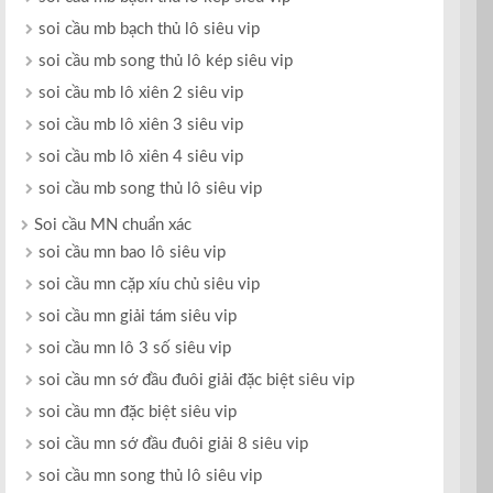
soi cầu mb bạch thủ lô siêu vip
soi cầu mb song thủ lô kép siêu vip
soi cầu mb lô xiên 2 siêu vip
soi cầu mb lô xiên 3 siêu vip
soi cầu mb lô xiên 4 siêu vip
soi cầu mb song thủ lô siêu vip
Soi cầu MN chuẩn xác
soi cầu mn bao lô siêu vip
soi cầu mn cặp xíu chủ siêu vip
soi cầu mn giải tám siêu vip
soi cầu mn lô 3 số siêu vip
soi cầu mn sớ đầu đuôi giải đặc biệt siêu vip
soi cầu mn đặc biệt siêu vip
soi cầu mn sớ đầu đuôi giải 8 siêu vip
soi cầu mn song thủ lô siêu vip