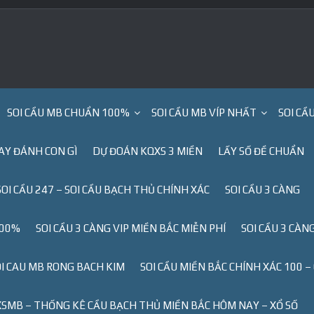
SOI CẦU MB CHUẨN 100%
SOI CẦU MB VÍP NHẤT
SOI CẦ
Y ĐÁNH CON GÌ
DỰ ĐOÁN KQXS 3 MIỀN
LẤY SỐ ĐỀ CHUẨN
SOI CẦU 247 – SOI CẦU BẠCH THỦ CHÍNH XÁC
SOI CẦU 3 CÀNG
100%
SOI CẦU 3 CÀNG VIP MIỀN BẮC MIỄN PHÍ
SOI CẦU 3 CÀN
OI CAU MB RONG BACH KIM
SOI CẦU MIỀN BẮC CHÍNH XÁC 100 
XSMB – THỐNG KÊ CẦU BẠCH THỦ MIỀN BẮC HÔM NAY – XỔ SỐ