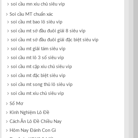
soi cầu mn xíu chủ siêu vip
Soi cầu MT chuẩn xác
soi cầu mt bao lô siêu vip
soi cầu mt sớ đầu đuôi giải 8 siêu vip
soi cầu mt sớ đầu đuôi giải đặc biệt siêu vip
soi cầu mt giải tám siêu vip
soi cầu mt lô 3 số siêu vip
soi cầu mt cặp xíu chủ siêu vip
soi cầu mt đặc biệt siêu vip
soi cầu mt song thủ lô siêu vip
soi cầu mt xíu chủ siêu vip
Sổ Mơ
Kinh Nghiệm Lô Đề
Cách Ăn Lô Đề Chiều Nay
Hôm Nay Đánh Con Gì