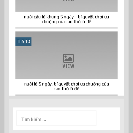
nuôi cầu lô khung 5 ngày – bí quyết chơi ưa
chuộng của cao thủ lô đề
Th5 10
nuôi lô 5 ngày, bí quyết chơi ưa chuộng của
cao thủ lô đề
Tìm
kiếm
cho: