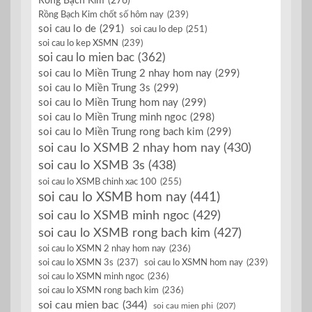
Rồng Bạch Kim
(276)
Rồng Bạch Kim chốt số hôm nay
(239)
soi cau lo de
(291)
soi cau lo dep
(251)
soi cau lo kep XSMN
(239)
soi cau lo mien bac
(362)
soi cau lo Miền Trung 2 nhay hom nay
(299)
soi cau lo Miền Trung 3s
(299)
soi cau lo Miền Trung hom nay
(299)
soi cau lo Miền Trung minh ngoc
(298)
soi cau lo Miền Trung rong bach kim
(299)
soi cau lo XSMB 2 nhay hom nay
(430)
soi cau lo XSMB 3s
(438)
soi cau lo XSMB chinh xac 100
(255)
soi cau lo XSMB hom nay
(441)
soi cau lo XSMB minh ngoc
(429)
soi cau lo XSMB rong bach kim
(427)
soi cau lo XSMN 2 nhay hom nay
(236)
soi cau lo XSMN 3s
(237)
soi cau lo XSMN hom nay
(239)
soi cau lo XSMN minh ngoc
(236)
soi cau lo XSMN rong bach kim
(236)
soi cau mien bac
(344)
soi cau mien phi
(207)