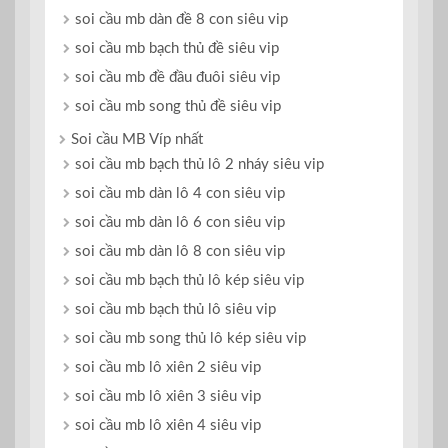
soi cầu mb dàn đề 8 con siêu vip
soi cầu mb bạch thủ đề siêu vip
soi cầu mb đề đầu đuôi siêu vip
soi cầu mb song thủ đề siêu vip
Soi cầu MB Víp nhất
soi cầu mb bạch thủ lô 2 nháy siêu vip
soi cầu mb dàn lô 4 con siêu vip
soi cầu mb dàn lô 6 con siêu vip
soi cầu mb dàn lô 8 con siêu vip
soi cầu mb bạch thủ lô kép siêu vip
soi cầu mb bạch thủ lô siêu vip
soi cầu mb song thủ lô kép siêu vip
soi cầu mb lô xiên 2 siêu vip
soi cầu mb lô xiên 3 siêu vip
soi cầu mb lô xiên 4 siêu vip