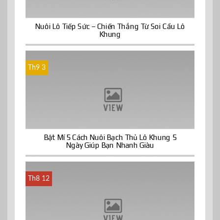
Nuôi Lô Tiếp Sức – Chiến Thắng Từ Soi Cầu Lô
Khung
Th9 3
Bật Mí 5 Cách Nuôi Bạch Thủ Lô Khung 5
Ngày Giúp Bạn Nhanh Giàu
Th8 12