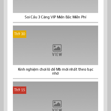
Soi Cầu 3 Càng VIP Miền Bắc Miễn Phí
Th9 30
Kinh nghiệm chơi lô đề Mb mới nhất theo bạc
nhớ
Th9 15