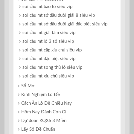
soi cầu mt bao lô siêu vip
soi cầu mt sớ đầu đuôi giải 8 siêu vip
soi cầu mt sớ đầu đuôi giải đặc biệt siêu vip
soi cầu mt giải tám siêu vip
soi cầu mt lô 3 số siêu vip
soi cầu mt cặp xíu chủ siêu vip
soi cầu mt đặc biệt siêu vip
soi cầu mt song thủ lô siêu vip
soi cầu mt xíu chủ siêu vip
Sổ Mơ
Kinh Nghiệm Lô Đề
Cách Ăn Lô Đề Chiều Nay
Hôm Nay Đánh Con Gì
Dự đoán KQXS 3 Miền
Lấy Số Đề Chuẩn