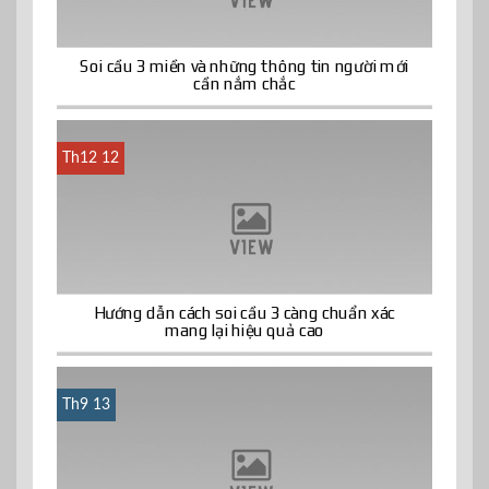
Soi cầu 3 miền và những thông tin người mới
cần nắm chắc
Th12 12
Hướng dẫn cách soi cầu 3 càng chuẩn xác
mang lại hiệu quả cao
Th9 13