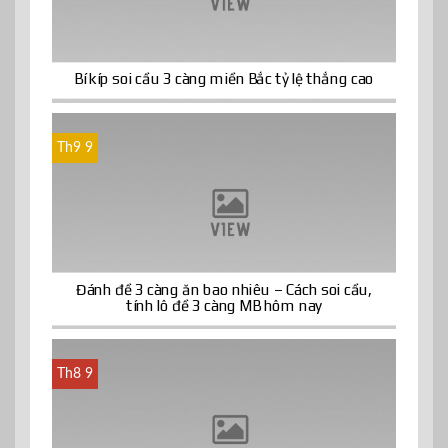
Bí kíp soi cầu 3 càng miền Bắc tỷ lệ thắng cao
Th9 9
Đánh đề 3 càng ăn bao nhiêu – Cách soi cầu,
tính lô đề 3 càng MB hôm nay
Th8 9