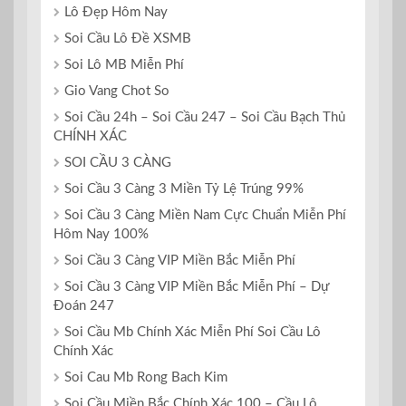
Lô Đẹp Hôm Nay
Soi Cầu Lô Đề XSMB
Soi Lô MB Miễn Phí
Gio Vang Chot So
Soi Cầu 24h – Soi Cầu 247 – Soi Cầu Bạch Thủ
CHÍNH XÁC
SOI CẦU 3 CÀNG
Soi Cầu 3 Càng 3 Miền Tỷ Lệ Trúng 99%
Soi Cầu 3 Càng Miền Nam Cực Chuẩn Miễn Phí
Hôm Nay 100%
Soi Cầu 3 Càng VIP Miền Bắc Miễn Phí
Soi Cầu 3 Càng VIP Miền Bắc Miễn Phí – Dự
Đoán 247
Soi Cầu Mb Chính Xác Miễn Phí Soi Cầu Lô
Chính Xác
Soi Cau Mb Rong Bach Kim
Soi Cầu Miền Bắc Chính Xác 100 – Cầu Lô