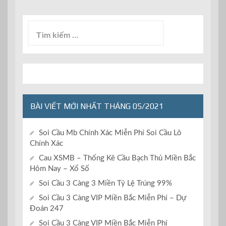
bài
viết
Tìm
kiếm
cho:
BÀI VIẾT MỚI NHẤT THÁNG 05/2021
Soi Cầu Mb Chính Xác Miễn Phí Soi Cầu Lô
Chính Xác
Cau XSMB – Thống Kê Cầu Bạch Thủ Miền Bắc
Hôm Nay – Xổ Số
Soi Cầu 3 Càng 3 Miền Tỷ Lệ Trúng 99%
Soi Cầu 3 Càng VIP Miền Bắc Miễn Phí – Dự
Đoán 247
Soi Cầu 3 Càng VIP Miền Bắc Miễn Phí