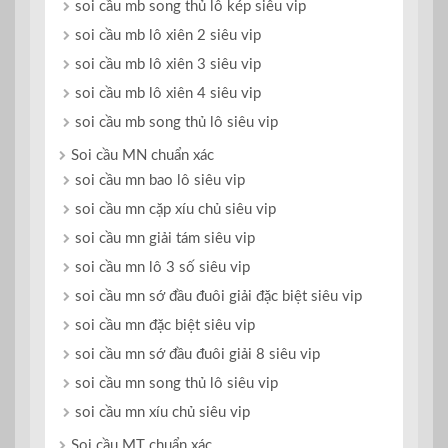
soi cầu mb song thủ lô kép siêu vip
soi cầu mb lô xiên 2 siêu vip
soi cầu mb lô xiên 3 siêu vip
soi cầu mb lô xiên 4 siêu vip
soi cầu mb song thủ lô siêu vip
Soi cầu MN chuẩn xác
soi cầu mn bao lô siêu vip
soi cầu mn cặp xíu chủ siêu vip
soi cầu mn giải tám siêu vip
soi cầu mn lô 3 số siêu vip
soi cầu mn sớ đầu đuôi giải đặc biệt siêu vip
soi cầu mn đặc biệt siêu vip
soi cầu mn sớ đầu đuôi giải 8 siêu vip
soi cầu mn song thủ lô siêu vip
soi cầu mn xíu chủ siêu vip
Soi cầu MT chuẩn xác