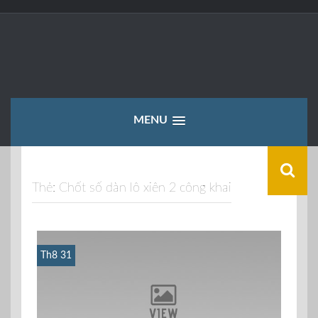
Skip
to
content
MENU
Thẻ:
Chốt số dàn lô xiên 2 công khai
Th8 31