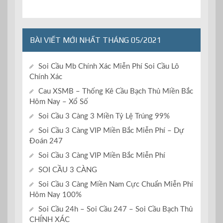
BÀI VIẾT MỚI NHẤT THÁNG 05/2021
Soi Cầu Mb Chính Xác Miễn Phí Soi Cầu Lô
Chính Xác
Cau XSMB – Thống Kê Cầu Bạch Thủ Miền Bắc
Hôm Nay – Xổ Số
Soi Cầu 3 Càng 3 Miền Tỷ Lệ Trúng 99%
Soi Cầu 3 Càng VIP Miền Bắc Miễn Phí – Dự
Đoán 247
Soi Cầu 3 Càng VIP Miền Bắc Miễn Phí
SOI CẦU 3 CÀNG
Soi Cầu 3 Càng Miền Nam Cực Chuẩn Miễn Phí
Hôm Nay 100%
Soi Cầu 24h – Soi Cầu 247 – Soi Cầu Bạch Thủ
CHÍNH XÁC