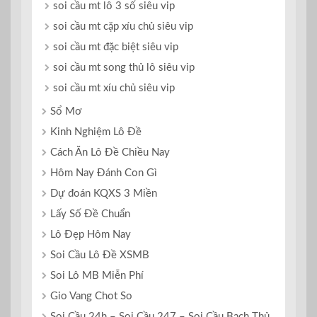
soi cầu mt lô 3 số siêu vip
soi cầu mt cặp xíu chủ siêu vip
soi cầu mt đặc biệt siêu vip
soi cầu mt song thủ lô siêu vip
soi cầu mt xíu chủ siêu vip
Sổ Mơ
Kinh Nghiệm Lô Đề
Cách Ăn Lô Đề Chiều Nay
Hôm Nay Đánh Con Gì
Dự đoán KQXS 3 Miền
Lấy Số Đề Chuẩn
Lô Đẹp Hôm Nay
Soi Cầu Lô Đề XSMB
Soi Lô MB Miễn Phí
Gio Vang Chot So
Soi Cầu 24h – Soi Cầu 247 – Soi Cầu Bạch Thủ