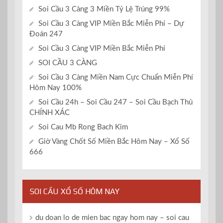
Soi Cầu 3 Càng 3 Miền Tỷ Lệ Trúng 99%
Soi Cầu 3 Càng VIP Miền Bắc Miễn Phí – Dự
Đoán 247
Soi Cầu 3 Càng VIP Miền Bắc Miễn Phí
SOI CẦU 3 CÀNG
Soi Cầu 3 Càng Miền Nam Cực Chuẩn Miễn Phí
Hôm Nay 100%
Soi Cầu 24h – Soi Cầu 247 – Soi Cầu Bạch Thủ
CHÍNH XÁC
Soi Cau Mb Rong Bach Kim
Giờ Vàng Chốt Số Miền Bắc Hôm Nay – Xổ Số
666
SOI CẦU XỔ SỐ HÔM NAY
du doan lo de mien bac ngay hom nay – soi cau