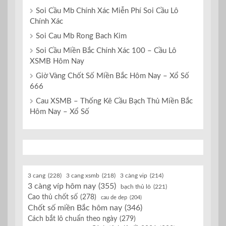
Soi Cầu Mb Chính Xác Miễn Phí Soi Cầu Lô
Chính Xác
Soi Cau Mb Rong Bach Kim
Soi Cầu Miền Bắc Chính Xác 100 – Cầu Lô
XSMB Hôm Nay
Giờ Vàng Chốt Số Miền Bắc Hôm Nay – Xổ Số
666
Cau XSMB – Thống Kê Cầu Bạch Thủ Miền Bắc
Hôm Nay – Xổ Số
3 cang
(228)
3 cang xsmb
(218)
3 càng vip
(214)
3 càng víp hôm nay
(355)
bạch thủ lô
(221)
Cao thủ chốt số
(278)
cau de dep
(204)
Chốt số miền Bắc hôm nay
(346)
Cách bắt lô chuẩn theo ngày
(279)