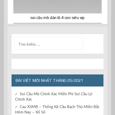
soi cầu mb dàn lô 4 con siêu vip
Tìm
kiếm
cho:
BÀI VIẾT MỚI NHẤT THÁNG 05/2021
Soi Cầu Mb Chính Xác Miễn Phí Soi Cầu Lô
Chính Xác
Cau XSMB – Thống Kê Cầu Bạch Thủ Miền Bắc
Hôm Nay – Xổ Số