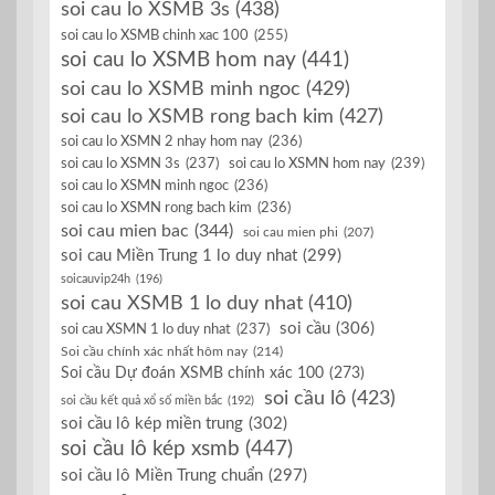
soi cau lo XSMB 3s
(438)
soi cau lo XSMB chinh xac 100
(255)
soi cau lo XSMB hom nay
(441)
soi cau lo XSMB minh ngoc
(429)
soi cau lo XSMB rong bach kim
(427)
soi cau lo XSMN 2 nhay hom nay
(236)
soi cau lo XSMN 3s
(237)
soi cau lo XSMN hom nay
(239)
soi cau lo XSMN minh ngoc
(236)
soi cau lo XSMN rong bach kim
(236)
soi cau mien bac
(344)
soi cau mien phi
(207)
soi cau Miền Trung 1 lo duy nhat
(299)
soicauvip24h
(196)
soi cau XSMB 1 lo duy nhat
(410)
soi cầu
(306)
soi cau XSMN 1 lo duy nhat
(237)
Soi cầu chính xác nhất hôm nay
(214)
Soi cầu Dự đoán XSMB chính xác 100
(273)
soi cầu lô
(423)
soi cầu kết quả xổ số miền bắc
(192)
soi cầu lô kép miền trung
(302)
soi cầu lô kép xsmb
(447)
soi cầu lô Miền Trung chuẩn
(297)