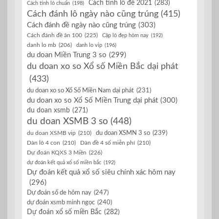
Cách tính lô đề 2021
(283)
Cách tính lô chuẩn
(198)
Cách đánh lô ngày nào cũng trúng
(415)
Cách đánh đề ngày nào cũng trúng
(303)
Cách đánh đề ăn 100
(225)
Cặp lô đẹp hôm nay
(192)
danh lo mb
(206)
danh lo vip
(196)
du doan Miền Trung 3 so
(299)
du doan xo so Xổ số Miền Bắc dại phát
(433)
du doan xo so Xổ Số Miền Nam dại phát
(231)
du doan xo so Xổ Số Miền Trung dại phát
(300)
du doan xsmb
(271)
du doan XSMB 3 so
(448)
du doan XSMN 3 so
(239)
du doan XSMB vip
(210)
Dàn lô 4 con
(210)
Dàn đề 4 số miễn phí
(210)
Dự đoán KQXS 3 Miền
(226)
dự đoán kết quả xổ số miền bắc
(192)
Dự đoán kết quả xổ số siêu chính xác hôm nay
(296)
Dự đoán số de hôm nay
(247)
dự đoán xsmb minh ngọc
(240)
Dự đoán xổ số miền Bắc
(282)