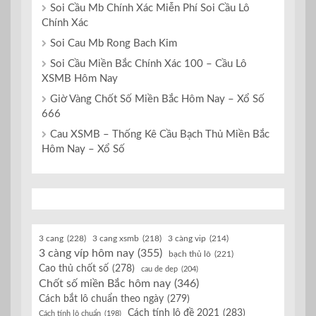
Soi Cầu Mb Chính Xác Miễn Phí Soi Cầu Lô
Chính Xác
Soi Cau Mb Rong Bach Kim
Soi Cầu Miền Bắc Chính Xác 100 – Cầu Lô
XSMB Hôm Nay
Giờ Vàng Chốt Số Miền Bắc Hôm Nay – Xổ Số
666
Cau XSMB – Thống Kê Cầu Bạch Thủ Miền Bắc
Hôm Nay – Xổ Số
3 cang
(228)
3 cang xsmb
(218)
3 càng vip
(214)
3 càng víp hôm nay
(355)
bạch thủ lô
(221)
Cao thủ chốt số
(278)
cau de dep
(204)
Chốt số miền Bắc hôm nay
(346)
Cách bắt lô chuẩn theo ngày
(279)
Cách tính lô đề 2021
(283)
Cách tính lô chuẩn
(198)