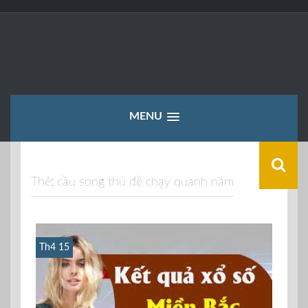
Skip
to
content
MENU
Thẻ:
cầu song thủ đề chạy quanh năm
Th4 15