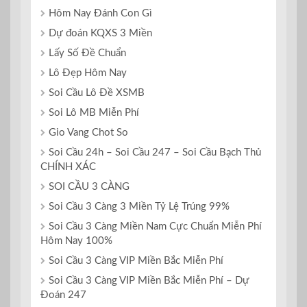
Hôm Nay Đánh Con Gì
Dự đoán KQXS 3 Miền
Lấy Số Đề Chuẩn
Lô Đẹp Hôm Nay
Soi Cầu Lô Đề XSMB
Soi Lô MB Miễn Phí
Gio Vang Chot So
Soi Cầu 24h – Soi Cầu 247 – Soi Cầu Bạch Thủ
CHÍNH XÁC
SOI CẦU 3 CÀNG
Soi Cầu 3 Càng 3 Miền Tỷ Lệ Trúng 99%
Soi Cầu 3 Càng Miền Nam Cực Chuẩn Miễn Phí
Hôm Nay 100%
Soi Cầu 3 Càng VIP Miền Bắc Miễn Phí
Soi Cầu 3 Càng VIP Miền Bắc Miễn Phí – Dự
Đoán 247