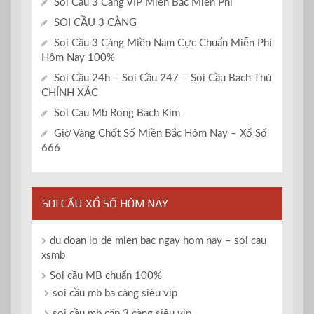
Soi Cầu 3 Càng VIP Miền Bắc Miễn Phí
SOI CẦU 3 CÀNG
Soi Cầu 3 Càng Miền Nam Cực Chuẩn Miễn Phí
Hôm Nay 100%
Soi Cầu 24h – Soi Cầu 247 – Soi Cầu Bạch Thủ
CHÍNH XÁC
Soi Cau Mb Rong Bach Kim
Giờ Vàng Chốt Số Miền Bắc Hôm Nay – Xổ Số
666
SOI CẦU XỔ SỐ HÔM NAY
du doan lo de mien bac ngay hom nay – soi cau
xsmb
Soi cầu MB chuẩn 100%
soi cầu mb ba càng siêu vip
soi cầu mb cặp 3 càng siêu vip