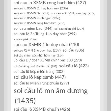
soi cau lo XSMB rong bach kim
(427)
soi cau lo XSMN 2 nhay hom nay
(236)
soi cau lo XSMN 3s
(237)
soi cau lo XSMN hom nay
(239)
soi cau lo XSMN minh ngoc
(236)
soi cau lo XSMN rong bach kim
(236)
soi cau mien bac
(344)
soi cau mien phi
(207)
soi cau Miền Trung 1 lo duy nhat
(299)
soicauvip24h
(196)
soi cau XSMB 1 lo duy nhat
(410)
soi cầu
(306)
soi cau XSMN 1 lo duy nhat
(237)
Soi cầu chính xác nhất hôm nay
(214)
Soi cầu Dự đoán XSMB chính xác 100
(273)
soi cầu lô
(423)
soi cầu kết quả xổ số miền bắc
(192)
soi cầu lô kép miền trung
(302)
soi cầu lô kép xsmb
(447)
soi cầu lô Miền Trung chuẩn
(297)
soi cầu lô mn âm dương
(1435)
soi cầu lô XSMB chuẩn
(426)