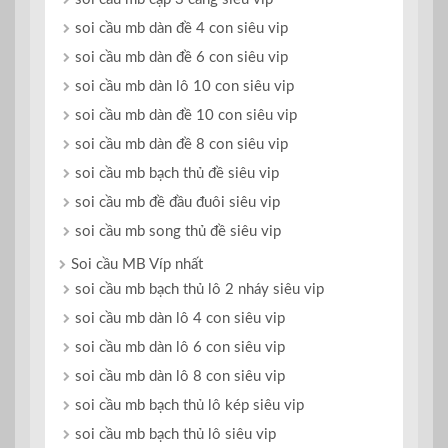
soi cầu mb dàn đề 4 con siêu vip
soi cầu mb dàn đề 6 con siêu vip
soi cầu mb dàn lô 10 con siêu vip
soi cầu mb dàn đề 10 con siêu vip
soi cầu mb dàn đề 8 con siêu vip
soi cầu mb bạch thủ đề siêu vip
soi cầu mb đề đầu đuôi siêu vip
soi cầu mb song thủ đề siêu vip
Soi cầu MB Víp nhất
soi cầu mb bạch thủ lô 2 nháy siêu vip
soi cầu mb dàn lô 4 con siêu vip
soi cầu mb dàn lô 6 con siêu vip
soi cầu mb dàn lô 8 con siêu vip
soi cầu mb bạch thủ lô kép siêu vip
soi cầu mb bạch thủ lô siêu vip