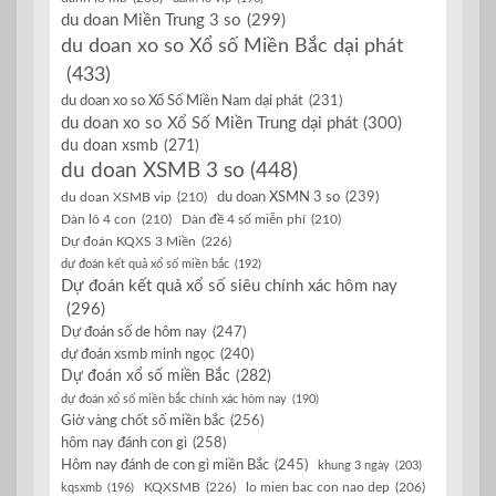
du doan Miền Trung 3 so
(299)
du doan xo so Xổ số Miền Bắc dại phát
(433)
du doan xo so Xổ Số Miền Nam dại phát
(231)
du doan xo so Xổ Số Miền Trung dại phát
(300)
du doan xsmb
(271)
du doan XSMB 3 so
(448)
du doan XSMN 3 so
(239)
du doan XSMB vip
(210)
Dàn lô 4 con
(210)
Dàn đề 4 số miễn phí
(210)
Dự đoán KQXS 3 Miền
(226)
dự đoán kết quả xổ số miền bắc
(192)
Dự đoán kết quả xổ số siêu chính xác hôm nay
(296)
Dự đoán số de hôm nay
(247)
dự đoán xsmb minh ngọc
(240)
Dự đoán xổ số miền Bắc
(282)
dự đoán xổ số miền bắc chính xác hôm nay
(190)
Giờ vàng chốt số miền bắc
(256)
hôm nay đánh con gì
(258)
Hôm nay đánh de con gì miền Bắc
(245)
khung 3 ngày
(203)
KQXSMB
(226)
kqsxmb
(196)
lo mien bac con nao dep
(206)