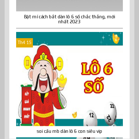
Bật mí cách bắt dàn lô 6 số chắc thắng, mới
nhất 2023
Th4 15
soi cầu mb dàn lô 6 con siêu vip