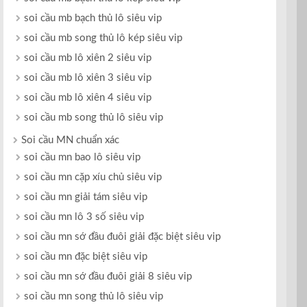
soi cầu mb bạch thủ lô siêu vip
soi cầu mb song thủ lô kép siêu vip
soi cầu mb lô xiên 2 siêu vip
soi cầu mb lô xiên 3 siêu vip
soi cầu mb lô xiên 4 siêu vip
soi cầu mb song thủ lô siêu vip
Soi cầu MN chuẩn xác
soi cầu mn bao lô siêu vip
soi cầu mn cặp xíu chủ siêu vip
soi cầu mn giải tám siêu vip
soi cầu mn lô 3 số siêu vip
soi cầu mn sớ đầu đuôi giải đặc biệt siêu vip
soi cầu mn đặc biệt siêu vip
soi cầu mn sớ đầu đuôi giải 8 siêu vip
soi cầu mn song thủ lô siêu vip