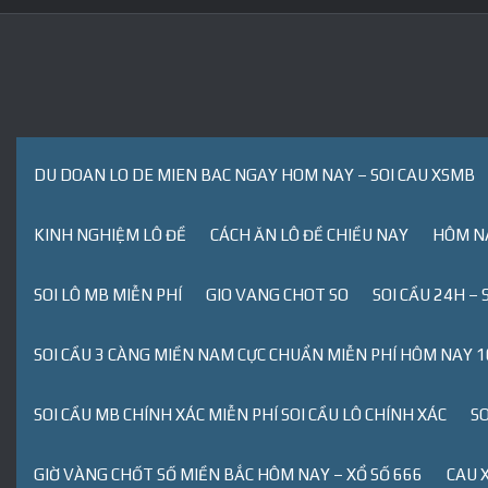
Skip
to
content
DU DOAN LO DE MIEN BAC NGAY HOM NAY – SOI CAU XSMB
KINH NGHIỆM LÔ ĐỀ
CÁCH ĂN LÔ ĐỀ CHIỀU NAY
HÔM NA
SOI LÔ MB MIỄN PHÍ
GIO VANG CHOT SO
SOI CẦU 24H – 
SOI CẦU 3 CÀNG MIỀN NAM CỰC CHUẨN MIỄN PHÍ HÔM NAY 
SOI CẦU MB CHÍNH XÁC MIỄN PHÍ SOI CẦU LÔ CHÍNH XÁC
S
GIỜ VÀNG CHỐT SỐ MIỀN BẮC HÔM NAY – XỔ SỐ 666
CAU 