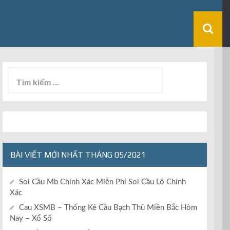
Tìm
kiếm
cho:
BÀI VIẾT MỚI NHẤT THÁNG 05/2021
Soi Cầu Mb Chính Xác Miễn Phí Soi Cầu Lô Chính
Xác
Cau XSMB – Thống Kê Cầu Bạch Thủ Miền Bắc Hôm
Nay – Xổ Số