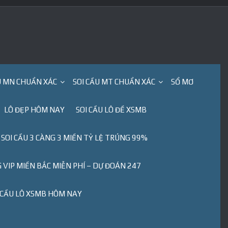
U MN CHUẨN XÁC
SOI CẦU MT CHUẨN XÁC
SỔ MƠ
LÔ ĐẸP HÔM NAY
SOI CẦU LÔ ĐỀ XSMB
SOI CẦU 3 CÀNG 3 MIỀN TỶ LỆ TRÚNG 99%
G VIP MIỀN BẮC MIỄN PHÍ – DỰ ĐOÁN 247
– CẦU LÔ XSMB HÔM NAY