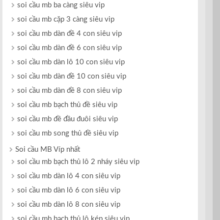
soi cầu mb ba càng siêu vip
soi cầu mb cặp 3 càng siêu vip
soi cầu mb dàn đề 4 con siêu vip
soi cầu mb dàn đề 6 con siêu vip
soi cầu mb dàn lô 10 con siêu vip
soi cầu mb dàn đề 10 con siêu vip
soi cầu mb dàn đề 8 con siêu vip
soi cầu mb bạch thủ đề siêu vip
soi cầu mb đề đầu đuôi siêu vip
soi cầu mb song thủ đề siêu vip
Soi cầu MB Víp nhất
soi cầu mb bạch thủ lô 2 nháy siêu vip
soi cầu mb dàn lô 4 con siêu vip
soi cầu mb dàn lô 6 con siêu vip
soi cầu mb dàn lô 8 con siêu vip
soi cầu mb bạch thủ lô kép siêu vip