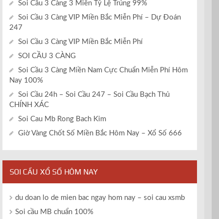
Soi Cầu 3 Càng 3 Miền Tỷ Lệ Trúng 99%
Soi Cầu 3 Càng VIP Miền Bắc Miễn Phí – Dự Đoán
247
Soi Cầu 3 Càng VIP Miền Bắc Miễn Phí
SOI CẦU 3 CÀNG
Soi Cầu 3 Càng Miền Nam Cực Chuẩn Miễn Phí Hôm
Nay 100%
Soi Cầu 24h – Soi Cầu 247 – Soi Cầu Bạch Thủ
CHÍNH XÁC
Soi Cau Mb Rong Bach Kim
Giờ Vàng Chốt Số Miền Bắc Hôm Nay – Xổ Số 666
SOI CẦU XỔ SỐ HÔM NAY
du doan lo de mien bac ngay hom nay – soi cau xsmb
Soi cầu MB chuẩn 100%