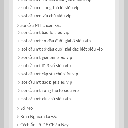
soi cầu mn song thủ lô siêu vip
soi cầu mn xíu chủ siêu vip
Soi cầu MT chuẩn xác
soi cầu mt bao lô siêu vip
soi cầu mt sớ đầu đuôi giải 8 siêu vip
soi cầu mt sớ đầu đuôi giải đặc biệt siêu vip
soi cầu mt giải tám siêu vip
soi cầu mt lô 3 số siêu vip
soi cầu mt cặp xíu chủ siêu vip
soi cầu mt đặc biệt siêu vip
soi cầu mt song thủ lô siêu vip
soi cầu mt xíu chủ siêu vip
Sổ Mơ
Kinh Nghiệm Lô Đề
Cách Ăn Lô Đề Chiều Nay