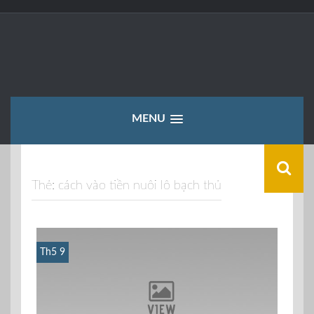
Skip
to
content
MENU
Thẻ:
cách vào tiền nuôi lô bạch thủ
Th5 9