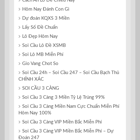
Cách Ăn Lô Đề Chiều Nay
Hôm Nay Đánh Con Gì
Dự đoán KQXS 3 Miền
Lấy Số Đề Chuẩn
Lô Đẹp Hôm Nay
Soi Cầu Lô Đề XSMB
Soi Lô MB Miễn Phí
Gio Vang Chot So
Soi Cầu 24h – Soi Cầu 247 – Soi Cầu Bạch Thủ
CHÍNH XÁC
SOI CẦU 3 CÀNG
Soi Cầu 3 Càng 3 Miền Tỷ Lệ Trúng 99%
Soi Cầu 3 Càng Miền Nam Cực Chuẩn Miễn Phí
Hôm Nay 100%
Soi Cầu 3 Càng VIP Miền Bắc Miễn Phí
Soi Cầu 3 Càng VIP Miền Bắc Miễn Phí – Dự
Đoán 247