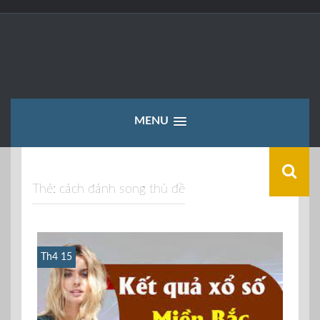
Skip
to
content
MENU
Thẻ:
cách đánh song thủ đề
Th4 15