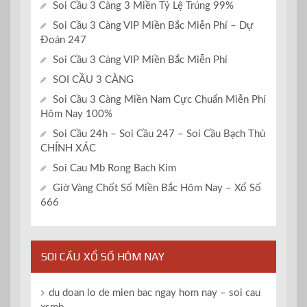
Soi Cầu 3 Càng 3 Miền Tỷ Lệ Trúng 99%
Soi Cầu 3 Càng VIP Miền Bắc Miễn Phí – Dự
Đoán 247
Soi Cầu 3 Càng VIP Miền Bắc Miễn Phí
SOI CẦU 3 CÀNG
Soi Cầu 3 Càng Miền Nam Cực Chuẩn Miễn Phí
Hôm Nay 100%
Soi Cầu 24h – Soi Cầu 247 – Soi Cầu Bạch Thủ
CHÍNH XÁC
Soi Cau Mb Rong Bach Kim
Giờ Vàng Chốt Số Miền Bắc Hôm Nay – Xổ Số
666
SOI CẦU XỔ SỐ HÔM NAY
du doan lo de mien bac ngay hom nay – soi cau