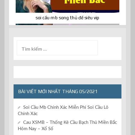
soi cầu mb song thủ đề siêu vip
Tìm
kiếm
cho:
BÀI VIẾT MỚI NHẤT THÁNG 05/2021
Soi Cầu Mb Chính Xác Miễn Phí Soi Cầu Lô
Chính Xác
Cau XSMB – Thống Kê Cầu Bạch Thủ Miền Bắc
Hôm Nay – Xổ Số