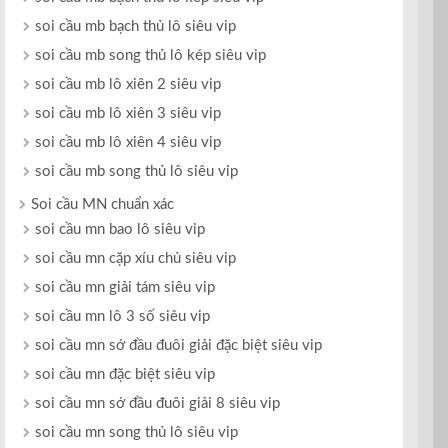
soi cầu mb bạch thủ lô siêu vip
soi cầu mb song thủ lô kép siêu vip
soi cầu mb lô xiên 2 siêu vip
soi cầu mb lô xiên 3 siêu vip
soi cầu mb lô xiên 4 siêu vip
soi cầu mb song thủ lô siêu vip
Soi cầu MN chuẩn xác
soi cầu mn bao lô siêu vip
soi cầu mn cặp xíu chủ siêu vip
soi cầu mn giải tám siêu vip
soi cầu mn lô 3 số siêu vip
soi cầu mn sớ đầu đuôi giải đặc biệt siêu vip
soi cầu mn đặc biệt siêu vip
soi cầu mn sớ đầu đuôi giải 8 siêu vip
soi cầu mn song thủ lô siêu vip