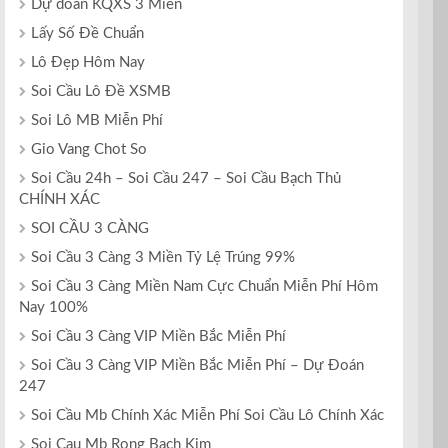
Dự đoán KQXS 3 Miền
Lấy Số Đề Chuẩn
Lô Đẹp Hôm Nay
Soi Cầu Lô Đề XSMB
Soi Lô MB Miễn Phí
Gio Vang Chot So
Soi Cầu 24h – Soi Cầu 247 – Soi Cầu Bạch Thủ
CHÍNH XÁC
SOI CẦU 3 CÀNG
Soi Cầu 3 Càng 3 Miền Tỷ Lệ Trúng 99%
Soi Cầu 3 Càng Miền Nam Cực Chuẩn Miễn Phí Hôm
Nay 100%
Soi Cầu 3 Càng VIP Miền Bắc Miễn Phí
Soi Cầu 3 Càng VIP Miền Bắc Miễn Phí – Dự Đoán
247
Soi Cầu Mb Chính Xác Miễn Phí Soi Cầu Lô Chính Xác
Soi Cau Mb Rong Bach Kim