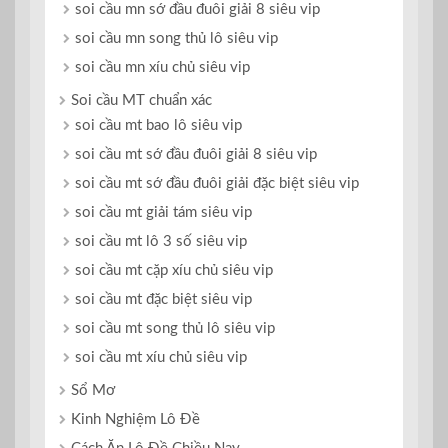
soi cầu mn sớ đầu đuôi giải 8 siêu vip
soi cầu mn song thủ lô siêu vip
soi cầu mn xíu chủ siêu vip
Soi cầu MT chuẩn xác
soi cầu mt bao lô siêu vip
soi cầu mt sớ đầu đuôi giải 8 siêu vip
soi cầu mt sớ đầu đuôi giải đặc biệt siêu vip
soi cầu mt giải tám siêu vip
soi cầu mt lô 3 số siêu vip
soi cầu mt cặp xíu chủ siêu vip
soi cầu mt đặc biệt siêu vip
soi cầu mt song thủ lô siêu vip
soi cầu mt xíu chủ siêu vip
Sổ Mơ
Kinh Nghiệm Lô Đề