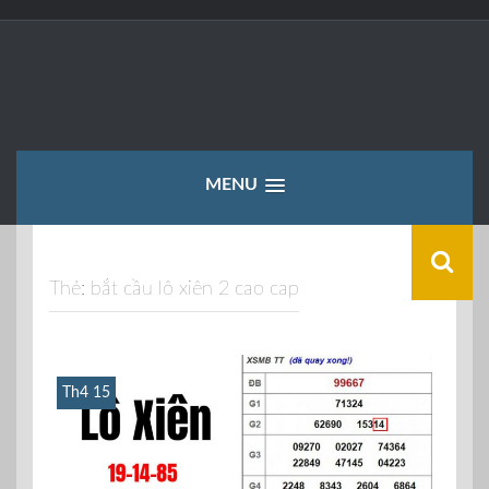
Skip
to
content
MENU
Thẻ:
bắt cầu lô xiên 2 cao cap
Th4 15