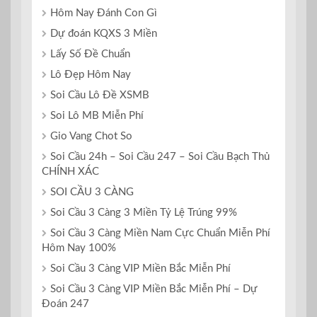
Hôm Nay Đánh Con Gì
Dự đoán KQXS 3 Miền
Lấy Số Đề Chuẩn
Lô Đẹp Hôm Nay
Soi Cầu Lô Đề XSMB
Soi Lô MB Miễn Phí
Gio Vang Chot So
Soi Cầu 24h – Soi Cầu 247 – Soi Cầu Bạch Thủ
CHÍNH XÁC
SOI CẦU 3 CÀNG
Soi Cầu 3 Càng 3 Miền Tỷ Lệ Trúng 99%
Soi Cầu 3 Càng Miền Nam Cực Chuẩn Miễn Phí
Hôm Nay 100%
Soi Cầu 3 Càng VIP Miền Bắc Miễn Phí
Soi Cầu 3 Càng VIP Miền Bắc Miễn Phí – Dự
Đoán 247