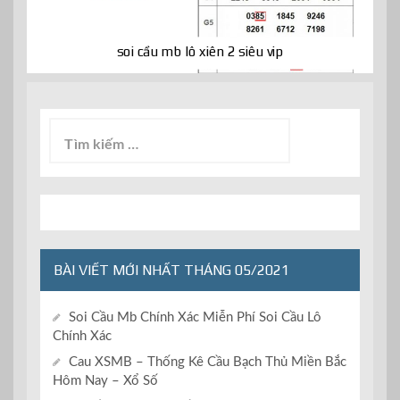
soi cầu mb lô xiên 2 siêu vip
Tìm
kiếm
cho:
BÀI VIẾT MỚI NHẤT THÁNG 05/2021
Soi Cầu Mb Chính Xác Miễn Phí Soi Cầu Lô
Chính Xác
Cau XSMB – Thống Kê Cầu Bạch Thủ Miền Bắc
Hôm Nay – Xổ Số