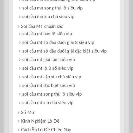
soi cầu mn song thủ lô siêu vip
soi cầu mn xíu chủ siêu vip
Soi cầu MT chuẩn xác
soi cầu mt bao lô siêu vip
soi cầu mt sớ đầu đuôi giải 8 siêu vip
soi cầu mt sớ đầu đuôi giải đặc biệt siêu vip
soi cầu mt giải tám siêu vip
soi cầu mt lô 3 số siêu vip
soi cầu mt cặp xíu chủ siêu vip
soi cầu mt đặc biệt siêu vip
soi cầu mt song thủ lô siêu vip
soi cầu mt xíu chủ siêu vip
Sổ Mơ
Kinh Nghiệm Lô Đề
Cách Ăn Lô Đề Chiều Nay