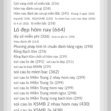
Giờ vàng chốt số miền bắc
(256)
hôm nay đánh con gì
(258)
Hôm nay đánh de con gì miền Bắc
(245)
khung 3 ngày
(203)
KQXSMB
(226)
kqsxmb
(196)
lo mien bac con nao dep
(206)
lô miền bắc
(258)
lô 4 số
(202)
Lô đẹp hôm nay
(664)
lấy số miễn phí
(326)
mua so gia re
(196)
Mẹo đánh đề
(214)
Phương pháp tính lô chuẩn đánh hàng ngày
(298)
Rồng Bạch Kim
(276)
Rồng Bạch Kim chốt số hôm nay
(239)
soi cau lo de
(291)
soi cau lo dep
(251)
soi cau lo kep XSMN
(239)
soi cau lo mien bac
(362)
soi cau lo Miền Trung 2 nhay hom nay
(299)
soi cau lo Miền Trung 3s
(299)
soi cau lo Miền Trung hom nay
(299)
soi cau lo Miền Trung minh ngoc
(298)
soi cau lo Miền Trung rong bach kim
(299)
soi cau lo XSMB 2 nhay hom nay
(430)
soi cau lo XSMB 3s
(438)