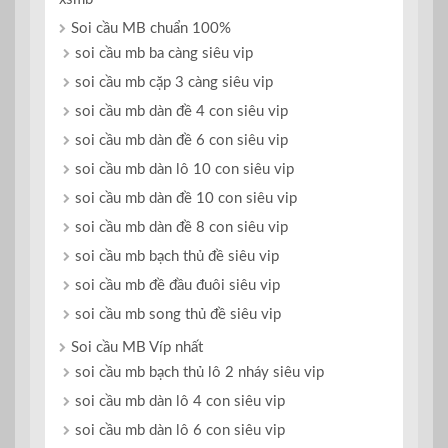
Soi cầu MB chuẩn 100%
soi cầu mb ba càng siêu vip
soi cầu mb cặp 3 càng siêu vip
soi cầu mb dàn đề 4 con siêu vip
soi cầu mb dàn đề 6 con siêu vip
soi cầu mb dàn lô 10 con siêu vip
soi cầu mb dàn đề 10 con siêu vip
soi cầu mb dàn đề 8 con siêu vip
soi cầu mb bạch thủ đề siêu vip
soi cầu mb đề đầu đuôi siêu vip
soi cầu mb song thủ đề siêu vip
Soi cầu MB Víp nhất
soi cầu mb bạch thủ lô 2 nháy siêu vip
soi cầu mb dàn lô 4 con siêu vip
soi cầu mb dàn lô 6 con siêu vip