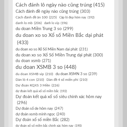
Cách đánh lô ngày nào cũng trúng
(415)
Cách đánh đề ngày nào cũng trúng
(303)
Cách đánh đề ăn 100
(225)
Cặp lô đẹp hôm nay
(192)
danh lo mb
(206)
danh lo vip
(196)
du doan Miền Trung 3 so
(299)
du doan xo so Xổ số Miền Bắc dại phát
(433)
du doan xo so Xổ Số Miền Nam dại phát
(231)
du doan xo so Xổ Số Miền Trung dại phát
(300)
du doan xsmb
(271)
du doan XSMB 3 so
(448)
du doan XSMN 3 so
(239)
du doan XSMB vip
(210)
Dàn lô 4 con
(210)
Dàn đề 4 số miễn phí
(210)
Dự đoán KQXS 3 Miền
(226)
dự đoán kết quả xổ số miền bắc
(192)
Dự đoán kết quả xổ số siêu chính xác hôm nay
(296)
Dự đoán số de hôm nay
(247)
dự đoán xsmb minh ngọc
(240)
Dự đoán xổ số miền Bắc
(282)
dự đoán xổ số miền bắc chính xác hôm nay
(190)