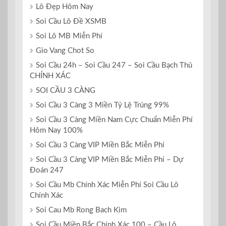
Lô Đẹp Hôm Nay
Soi Cầu Lô Đề XSMB
Soi Lô MB Miễn Phí
Gio Vang Chot So
Soi Cầu 24h – Soi Cầu 247 – Soi Cầu Bạch Thủ
CHÍNH XÁC
SOI CẦU 3 CÀNG
Soi Cầu 3 Càng 3 Miền Tỷ Lệ Trúng 99%
Soi Cầu 3 Càng Miền Nam Cực Chuẩn Miễn Phí
Hôm Nay 100%
Soi Cầu 3 Càng VIP Miền Bắc Miễn Phí
Soi Cầu 3 Càng VIP Miền Bắc Miễn Phí – Dự
Đoán 247
Soi Cầu Mb Chính Xác Miễn Phí Soi Cầu Lô
Chính Xác
Soi Cau Mb Rong Bach Kim
Soi Cầu Miền Bắc Chính Xác 100 – Cầu Lô