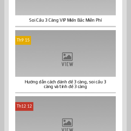
Soi Cầu 3 Càng VIP Miền Bắc Miễn Phí
Th9 15
Hướng dẫn cách đánh đề 3 càng, soi cầu 3
càng và tính đề 3 càng
Th12 12