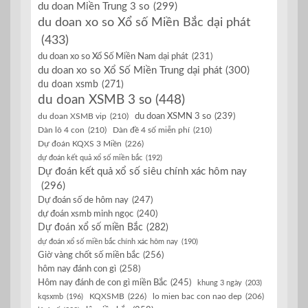
du doan Miền Trung 3 so
(299)
du doan xo so Xổ số Miền Bắc dại phát
(433)
du doan xo so Xổ Số Miền Nam dại phát
(231)
du doan xo so Xổ Số Miền Trung dại phát
(300)
du doan xsmb
(271)
du doan XSMB 3 so
(448)
du doan XSMN 3 so
(239)
du doan XSMB vip
(210)
Dàn lô 4 con
(210)
Dàn đề 4 số miễn phí
(210)
Dự đoán KQXS 3 Miền
(226)
dự đoán kết quả xổ số miền bắc
(192)
Dự đoán kết quả xổ số siêu chính xác hôm nay
(296)
Dự đoán số de hôm nay
(247)
dự đoán xsmb minh ngọc
(240)
Dự đoán xổ số miền Bắc
(282)
dự đoán xổ số miền bắc chính xác hôm nay
(190)
Giờ vàng chốt số miền bắc
(256)
hôm nay đánh con gì
(258)
Hôm nay đánh de con gì miền Bắc
(245)
khung 3 ngày
(203)
KQXSMB
(226)
kqsxmb
(196)
lo mien bac con nao dep
(206)