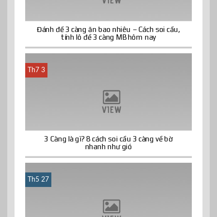
Đánh đề 3 càng ăn bao nhiêu – Cách soi cầu,
tính lô đề 3 càng MB hôm nay
Th7 3
3 Càng là gì? 8 cách soi cầu 3 càng về bờ
nhanh như gió
Th5 27