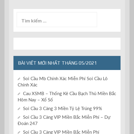
bài
viết
Tìm
kiếm
cho:
BÀI VIẾT MỚI NHẤT THÁNG 05/2021
Soi Cầu Mb Chính Xác Miễn Phí Soi Cầu Lô
Chính Xác
Cau XSMB – Thống Kê Cầu Bạch Thủ Miền Bắc
Hôm Nay – Xổ Số
Soi Cầu 3 Càng 3 Miền Tỷ Lệ Trúng 99%
Soi Cầu 3 Càng VIP Miền Bắc Miễn Phí – Dự
Đoán 247
Soi Cầu 3 Càng VIP Miền Bắc Miễn Phí