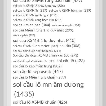
soi cau lo XSMB rong bach kim
(427)
soi cau lo XSMN 2 nhay hom nay
(236)
soi cau lo XSMN 3s
(237)
soi cau lo XSMN hom nay
(239)
soi cau lo XSMN minh ngoc
(236)
soi cau lo XSMN rong bach kim
(236)
soi cau mien bac
(344)
soi cau mien phi
(207)
soi cau Miền Trung 1 lo duy nhat
(299)
soicauvip24h
(196)
soi cau XSMB 1 lo duy nhat
(410)
soi cầu
(306)
soi cau XSMN 1 lo duy nhat
(237)
Soi cầu chính xác nhất hôm nay
(214)
Soi cầu Dự đoán XSMB chính xác 100
(273)
soi cầu lô
(423)
soi cầu kết quả xổ số miền bắc
(192)
soi cầu lô kép miền trung
(302)
soi cầu lô kép xsmb
(447)
soi cầu lô Miền Trung chuẩn
(297)
soi cầu lô mn âm dương
(1435)
soi cầu lô XSMB chuẩn
(426)