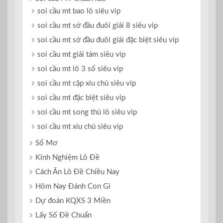
soi cầu mt bao lô siêu vip
soi cầu mt sớ đầu đuôi giải 8 siêu vip
soi cầu mt sớ đầu đuôi giải đặc biệt siêu vip
soi cầu mt giải tám siêu vip
soi cầu mt lô 3 số siêu vip
soi cầu mt cặp xíu chủ siêu vip
soi cầu mt đặc biệt siêu vip
soi cầu mt song thủ lô siêu vip
soi cầu mt xíu chủ siêu vip
Sổ Mơ
Kinh Nghiệm Lô Đề
Cách Ăn Lô Đề Chiều Nay
Hôm Nay Đánh Con Gì
Dự đoán KQXS 3 Miền
Lấy Số Đề Chuẩn