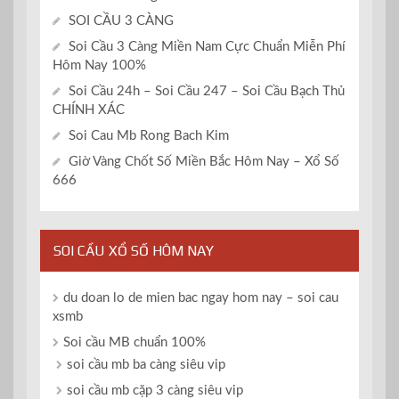
SOI CẦU 3 CÀNG
Soi Cầu 3 Càng Miền Nam Cực Chuẩn Miễn Phí
Hôm Nay 100%
Soi Cầu 24h – Soi Cầu 247 – Soi Cầu Bạch Thủ
CHÍNH XÁC
Soi Cau Mb Rong Bach Kim
Giờ Vàng Chốt Số Miền Bắc Hôm Nay – Xổ Số
666
SOI CẦU XỔ SỐ HÔM NAY
du doan lo de mien bac ngay hom nay – soi cau
xsmb
Soi cầu MB chuẩn 100%
soi cầu mb ba càng siêu vip
soi cầu mb cặp 3 càng siêu vip