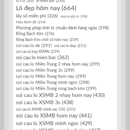
lô miền bắc
(258)
lô 4 số
(202)
Lô đẹp hôm nay
(664)
lấy số miễn phí
(326)
mua so gia re
(196)
Mẹo đánh đề
(214)
Phương pháp tính lô chuẩn đánh hàng ngày
(298)
Rồng Bạch Kim
(276)
Rồng Bạch Kim chốt số hôm nay
(239)
soi cau lo de
(291)
soi cau lo dep
(251)
soi cau lo kep XSMN
(239)
soi cau lo mien bac
(362)
soi cau lo Miền Trung 2 nhay hom nay
(299)
soi cau lo Miền Trung 3s
(299)
soi cau lo Miền Trung hom nay
(299)
soi cau lo Miền Trung minh ngoc
(298)
soi cau lo Miền Trung rong bach kim
(299)
soi cau lo XSMB 2 nhay hom nay
(430)
soi cau lo XSMB 3s
(438)
soi cau lo XSMB chinh xac 100
(255)
soi cau lo XSMB hom nay
(441)
soi cau lo XSMB minh ngoc
(429)