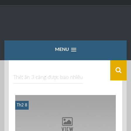
Skip
to
content
MENU
Thẻ:
ăn 3 càng được bao nhiêu
Th2 8