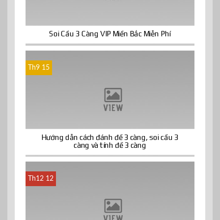
Soi Cầu 3 Càng VIP Miền Bắc Miễn Phí
Th9 15
Hướng dẫn cách đánh đề 3 càng, soi cầu 3
càng và tính đề 3 càng
Th12 12