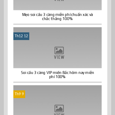
Mẹo soi cầu 3 càng miễn phí chuẩn xác và
chắc thắng 100%
Th12 12
Soi cầu 3 càng VIP miền Bắc hôm nay miễn
phí 100%
Th9 9