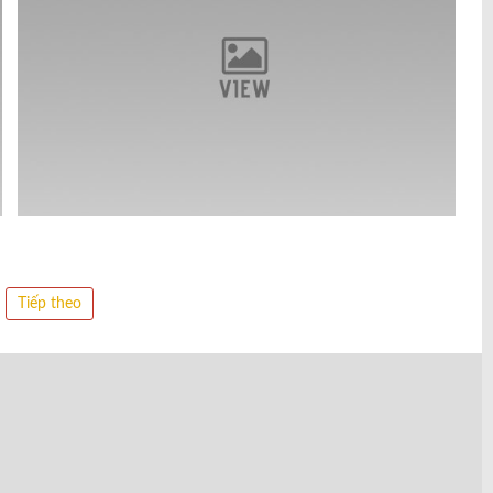
Tiếp theo