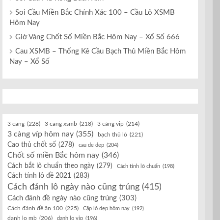
Soi Cầu Miền Bắc Chính Xác 100 – Cầu Lô XSMB
Hôm Nay
Giờ Vàng Chốt Số Miền Bắc Hôm Nay – Xổ Số 666
Cau XSMB – Thống Kê Cầu Bạch Thủ Miền Bắc Hôm
Nay – Xổ Số
3 cang
(228)
3 cang xsmb
(218)
3 càng vip
(214)
3 càng víp hôm nay
(355)
bạch thủ lô
(221)
Cao thủ chốt số
(278)
cau de dep
(204)
Chốt số miền Bắc hôm nay
(346)
Cách bắt lô chuẩn theo ngày
(279)
Cách tính lô chuẩn
(198)
Cách tính lô đề 2021
(283)
Cách đánh lô ngày nào cũng trúng
(415)
Cách đánh đề ngày nào cũng trúng
(303)
Cách đánh đề ăn 100
(225)
Cặp lô đẹp hôm nay
(192)
danh lo mb
(206)
danh lo vip
(196)