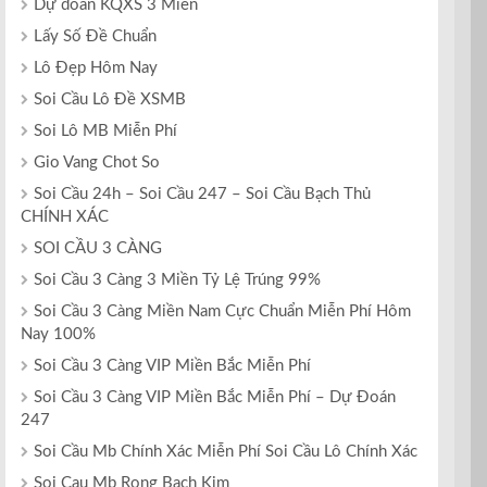
Dự đoán KQXS 3 Miền
Lấy Số Đề Chuẩn
Lô Đẹp Hôm Nay
Soi Cầu Lô Đề XSMB
Soi Lô MB Miễn Phí
Gio Vang Chot So
Soi Cầu 24h – Soi Cầu 247 – Soi Cầu Bạch Thủ
CHÍNH XÁC
SOI CẦU 3 CÀNG
Soi Cầu 3 Càng 3 Miền Tỷ Lệ Trúng 99%
Soi Cầu 3 Càng Miền Nam Cực Chuẩn Miễn Phí Hôm
Nay 100%
Soi Cầu 3 Càng VIP Miền Bắc Miễn Phí
Soi Cầu 3 Càng VIP Miền Bắc Miễn Phí – Dự Đoán
247
Soi Cầu Mb Chính Xác Miễn Phí Soi Cầu Lô Chính Xác
Soi Cau Mb Rong Bach Kim