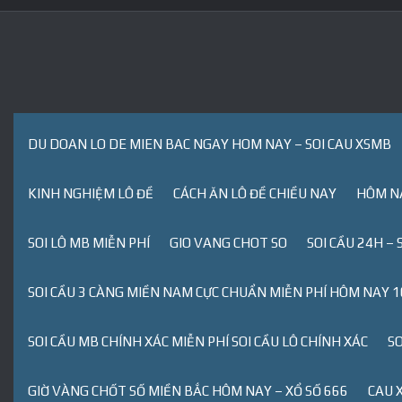
Skip
to
content
DU DOAN LO DE MIEN BAC NGAY HOM NAY – SOI CAU XSMB
KINH NGHIỆM LÔ ĐỀ
CÁCH ĂN LÔ ĐỀ CHIỀU NAY
HÔM NA
SOI LÔ MB MIỄN PHÍ
GIO VANG CHOT SO
SOI CẦU 24H – 
SOI CẦU 3 CÀNG MIỀN NAM CỰC CHUẨN MIỄN PHÍ HÔM NAY 
SOI CẦU MB CHÍNH XÁC MIỄN PHÍ SOI CẦU LÔ CHÍNH XÁC
S
GIỜ VÀNG CHỐT SỐ MIỀN BẮC HÔM NAY – XỔ SỐ 666
CAU 