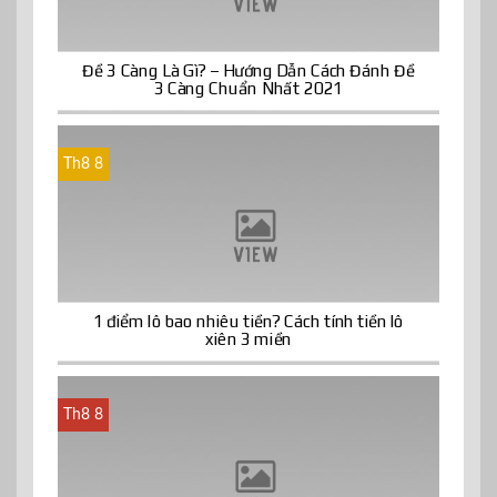
Đề 3 Càng Là Gì? – Hướng Dẫn Cách Đánh Đề
3 Càng Chuẩn Nhất 2021
Th8 8
1 điểm lô bao nhiêu tiền? Cách tính tiền lô
xiên 3 miền
Th8 8