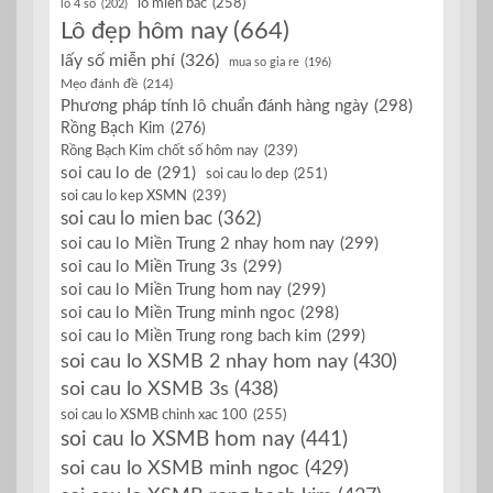
lô miền bắc
(258)
lô 4 số
(202)
Lô đẹp hôm nay
(664)
lấy số miễn phí
(326)
mua so gia re
(196)
Mẹo đánh đề
(214)
Phương pháp tính lô chuẩn đánh hàng ngày
(298)
Rồng Bạch Kim
(276)
Rồng Bạch Kim chốt số hôm nay
(239)
soi cau lo de
(291)
soi cau lo dep
(251)
soi cau lo kep XSMN
(239)
soi cau lo mien bac
(362)
soi cau lo Miền Trung 2 nhay hom nay
(299)
soi cau lo Miền Trung 3s
(299)
soi cau lo Miền Trung hom nay
(299)
soi cau lo Miền Trung minh ngoc
(298)
soi cau lo Miền Trung rong bach kim
(299)
soi cau lo XSMB 2 nhay hom nay
(430)
soi cau lo XSMB 3s
(438)
soi cau lo XSMB chinh xac 100
(255)
soi cau lo XSMB hom nay
(441)
soi cau lo XSMB minh ngoc
(429)