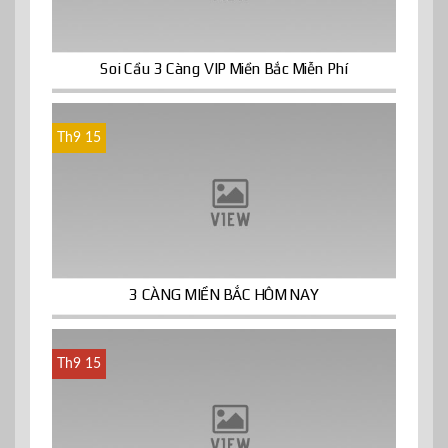
Soi Cầu 3 Càng VIP Miền Bắc Miễn Phí
Th9 15
3 CÀNG MIỀN BẮC HÔM NAY
Th9 15