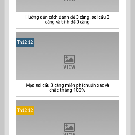
Hướng dẫn cách đánh đề 3 càng, soi cầu 3
càng và tính đề 3 càng
Th12 12
Mẹo soi cầu 3 càng miễn phí chuẩn xác và
chắc thắng 100%
Th12 12