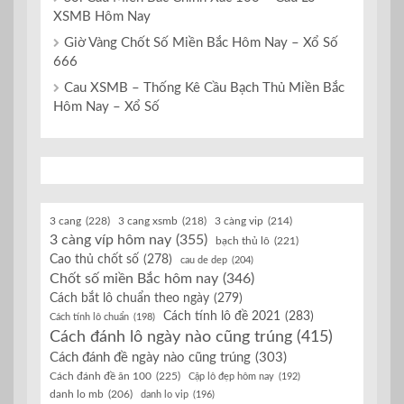
XSMB Hôm Nay
Giờ Vàng Chốt Số Miền Bắc Hôm Nay – Xổ Số
666
Cau XSMB – Thống Kê Cầu Bạch Thủ Miền Bắc
Hôm Nay – Xổ Số
3 cang
(228)
3 cang xsmb
(218)
3 càng vip
(214)
3 càng víp hôm nay
(355)
bạch thủ lô
(221)
Cao thủ chốt số
(278)
cau de dep
(204)
Chốt số miền Bắc hôm nay
(346)
Cách bắt lô chuẩn theo ngày
(279)
Cách tính lô đề 2021
(283)
Cách tính lô chuẩn
(198)
Cách đánh lô ngày nào cũng trúng
(415)
Cách đánh đề ngày nào cũng trúng
(303)
Cách đánh đề ăn 100
(225)
Cặp lô đẹp hôm nay
(192)
danh lo mb
(206)
danh lo vip
(196)