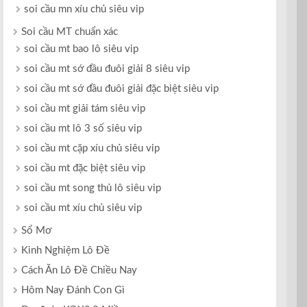
soi cầu mn xíu chủ siêu vip
Soi cầu MT chuẩn xác
soi cầu mt bao lô siêu vip
soi cầu mt sớ đầu đuôi giải 8 siêu vip
soi cầu mt sớ đầu đuôi giải đặc biệt siêu vip
soi cầu mt giải tám siêu vip
soi cầu mt lô 3 số siêu vip
soi cầu mt cặp xíu chủ siêu vip
soi cầu mt đặc biệt siêu vip
soi cầu mt song thủ lô siêu vip
soi cầu mt xíu chủ siêu vip
Sổ Mơ
Kinh Nghiệm Lô Đề
Cách Ăn Lô Đề Chiều Nay
Hôm Nay Đánh Con Gì