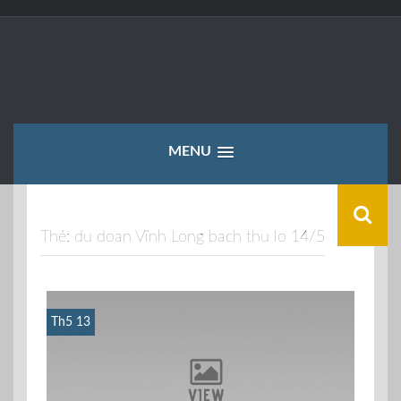
Skip
to
content
MENU
Thẻ:
du doan Vĩnh Long bach thu lo 14/5
Th5 13