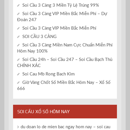
Soi Cầu 3 Càng 3 Miền Tỷ Lệ Trúng 99%
Soi Cầu 3 Càng VIP Miền Bắc Miễn Phí – Dự
Đoán 247
Soi Cầu 3 Càng VIP Miền Bắc Miễn Phí
SOI CẦU 3 CÀNG
Soi Cầu 3 Càng Miền Nam Cực Chuẩn Miễn Phí
Hôm Nay 100%
Soi Cầu 24h – Soi Cầu 247 – Soi Cầu Bạch Thủ
CHÍNH XÁC
Soi Cau Mb Rong Bach Kim
Giờ Vàng Chốt Số Miền Bắc Hôm Nay – Xổ Số
666
SOI CẦU XỔ SỐ HÔM NAY
du doan lo de mien bac ngay hom nay – soi cau